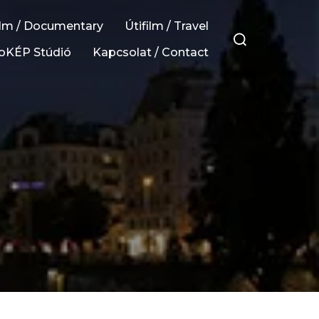
Search
ilm / Documentary
Útifilm / Travel
for:
oKÉP Stúdió
Kapcsolat / Contact