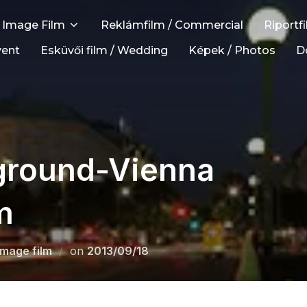
Image Film
Reklámfilm / Commercial
Riportf
vent
Esküvői film / Wedding
Képek / Photos
D
ground-Vienna
m
Posted
Image film
on
2013/09/18
on