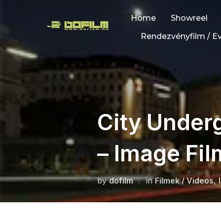
Skip
Home
Showreel
to
content
Rendezvényfilm / E
City Under
– Image Fil
by
dofilm
in
Filmek / Videos
,