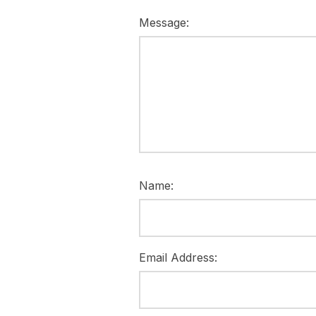
Message:
Name:
Email Address: