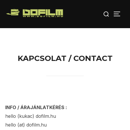
Skip
Search
to
TOGG
for:
content
KAPCSOLAT / CONTACT
INFO / ÁRAJÁNLATKÉRÉS :
hello (kukac) dofilm.hu
hello (at) dofilm.hu