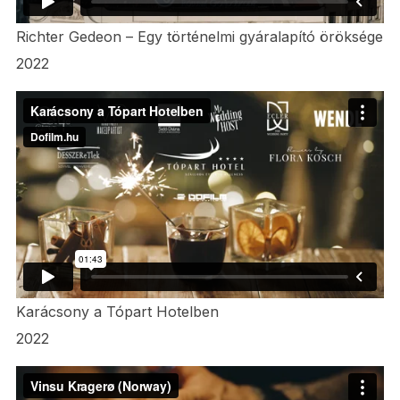
Richter Gedeon – Egy történelmi gyáralapító öröksége
2022
Karácsony a Tópart Hotelben
2022